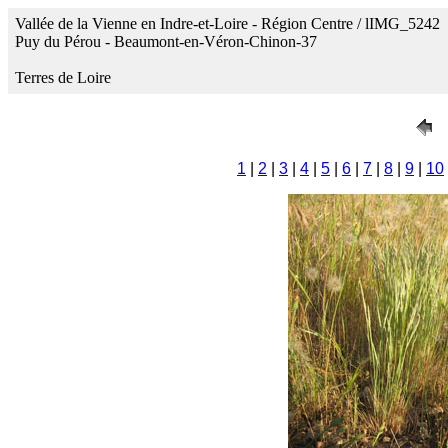
Vallée de la Vienne en Indre-et-Loire - Région Centre / lIMG_5242
Puy du Pérou - Beaumont-en-Véron-Chinon-37
Terres de Loire
1
|
2
|
3
|
4
|
5
|
6
|
7
|
8
|
9
|
10