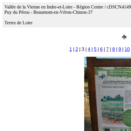
Vallée de la Vienne en Indre-et-Loire - Région Centre / cDSCN4149
Puy du Pérou - Beaumont-en-Véron-Chinon-37
Terres de Loire
1
|
2
| 3 |
4
|
5
|
6
|
7
|
8
|
9
|
10