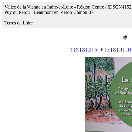
Vallée de la Vienne en Indre-et-Loire - Région Centre / fDSCN4152
Puy du Pérou - Beaumont-en-Véron-Chinon-37
Terres de Loire
1
|
2
|
3
|
4
|
5
| 6 |
7
|
8
|
9
|
10