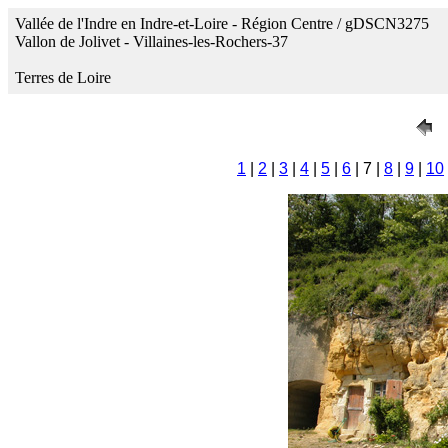
Vallée de l'Indre en Indre-et-Loire - Région Centre / gDSCN3275
Vallon de Jolivet - Villaines-les-Rochers-37
Terres de Loire
1
|
2
|
3
|
4
|
5
|
6
| 7 |
8
|
9
|
10