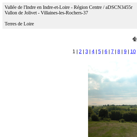
Vallée de l'Indre en Indre-et-Loire - Région Centre / aDSCN3455r
Vallon de Jolivet - Villaines-les-Rochers-37
Terres de Loire
1 |
2
|
3
|
4
|
5
|
6
|
7
|
8
|
9
|
10