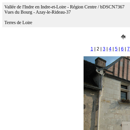
Vallée de l'Indre en Indre-et-Loire - Région Centre / bDSCN7367
Vues du Bourg - Azay-le-Rideau-37
Terres de Loire
1
| 2 |
3
|
4
|
5
|
6
|
7