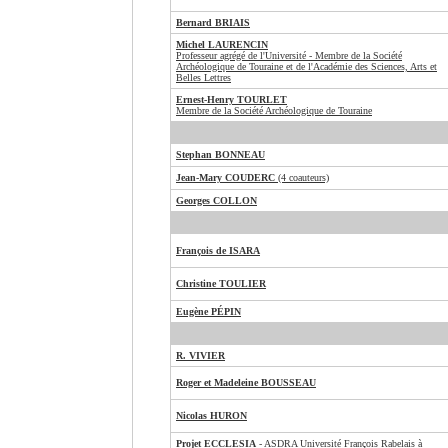
Bernard BRIAIS
Michel LAURENCIN
Professeur agrégé de l'Université - Membre de la Société
Archéologique de Touraine et de l'Académie des Sciences, Arts et
Belles Lettres
Ernest-Henry TOURLET
Membre de la Société Archéologique de Touraine
Stephan BONNEAU
Jean-Mary COUDERC
(4 coauteurs)
Georges COLLON
François de ISARA
Christine TOULIER
Eugène PÉPIN
R. VIVIER
Roger et Madeleine BOUSSEAU
Nicolas HURON
Projet ECCLESIA
- ASDRA Université François Rabelais à