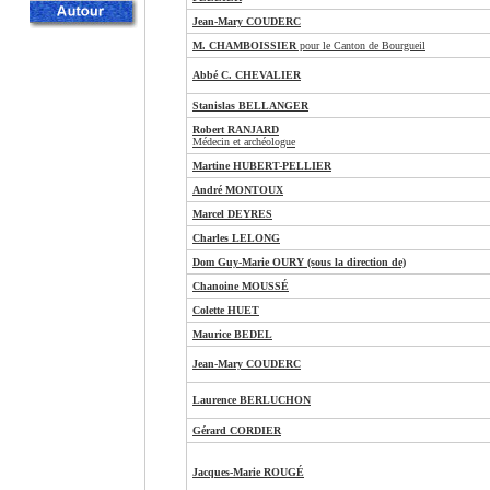
Jean-Mary COUDERC
M. CHAMBOISSIER
pour le Canton de Bourgueil
Abbé C. CHEVALIER
Stanislas BELLANGER
Robert RANJARD
Médecin et archéologue
Martine HUBERT-PELLIER
André MONTOUX
Marcel DEYRES
Charles LELONG
Dom Guy-Marie OURY (sous la direction de)
Chanoine MOUSSÉ
Colette HUET
Maurice BEDEL
Jean-Mary COUDERC
Laurence BERLUCHON
Gérard CORDIER
Jacques-Marie ROUGÉ