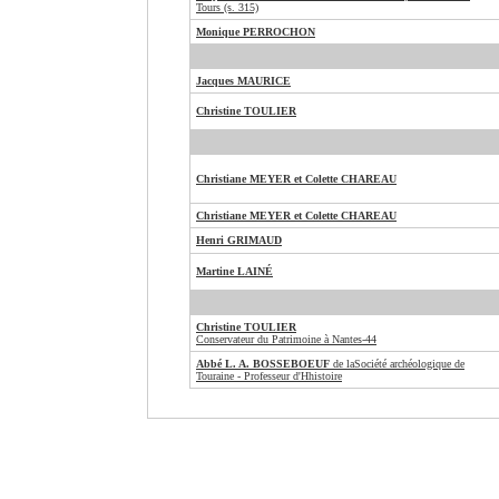
Tours (s. 315)
Monique PERROCHON
Jacques MAURICE
Christine TOULIER
Christiane MEYER et Colette CHAREAU
Christiane MEYER et Colette CHAREAU
Henri GRIMAUD
Martine LAINÉ
Christine TOULIER
Conservateur du Patrimoine à Nantes-44
Abbé L. A. BOSSEBOEUF
de laSociété archéologique de
Touraine - Professeur d'Hhistoire