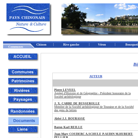
Chinon
Rive gauche
Véron
Bourgueil
Communes
Bi
AUTEUR
Pierre LEVEEL
Agrégé d'Histoire et de Géographie - Président honoraire de la
Société archéologique
J. X. CARRE DE BUSSEROLLE
Membre de la Société archéologique de Touraine et de la Société
des gens de lettres
Abbé J.J. BOURASSE
Baron Karl REILLE
Jean-Mary COUDERC A.SCHULE P.AUDIN M.HUBERT-
PELLIER